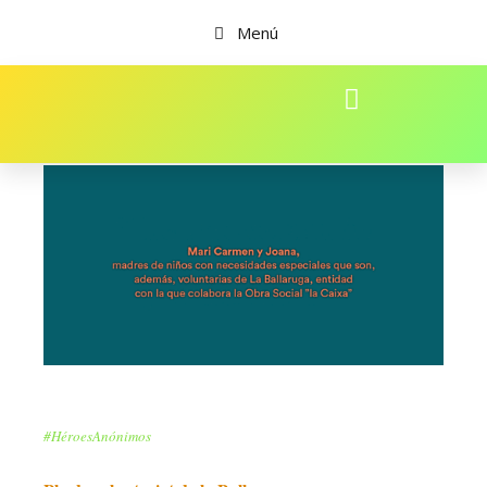
Menú
#HéroesAnónimos