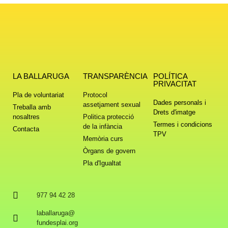
LA BALLARUGA
TRANSPARÈNCIA
POLÍTICA
PRIVACITAT
Pla de voluntariat
Protocol
Dades personals i
assetjament sexual
Treballa amb
Drets d'imatge
nosaltres
Politica protecció
Termes i condicions
de la infància
Contacta
TPV
Memòria curs
Òrgans de govern
Pla d'Igualtat
977 94 42 28
laballaruga@
fundesplai.org