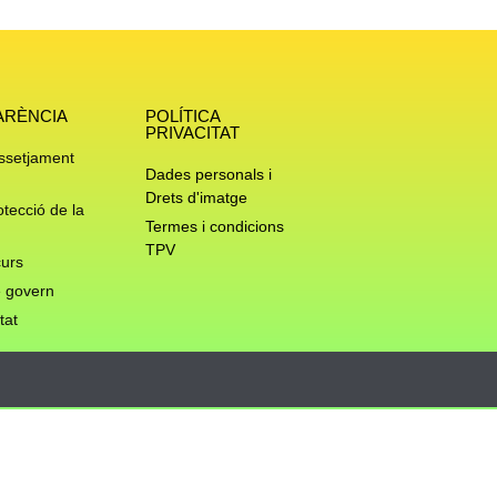
ARÈNCIA
POLÍTICA
PRIVACITAT
assetjament
Dades personals i
Drets d'imatge
otecció de la
Termes i condicions
TPV
urs
 govern
tat
Privacy & Cookies Policy