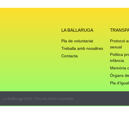
LA BALLARUGA
TRANSP
Pla de voluntariat
Protocol 
sexual
Treballa amb nosaltres
Politica pr
Contacta
infància
Memòria c
Òrgans de
Pla d'Igual
La Ballaruga 2025. Tots els drets reservats.