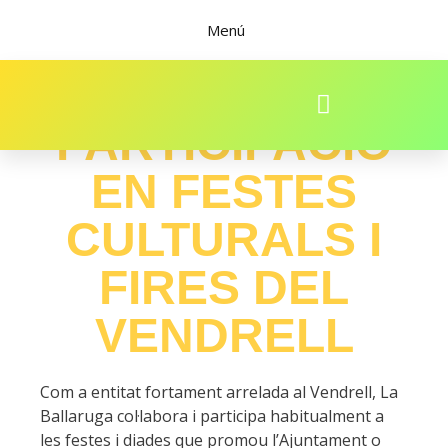
Menú
PARTICIPACIÓ
EN FESTES
CULTURALS I
FIRES DEL
VENDRELL
Com a entitat fortament arrelada al Vendrell, La
Ballaruga col·labora i participa habitualment a
les festes i diades que promou l’Ajuntament o