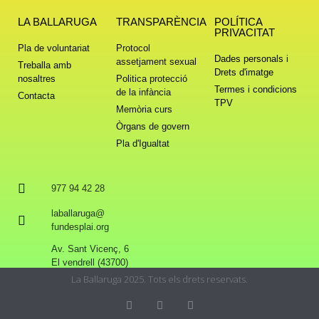
LA BALLARUGA
TRANSPARÈNCIA
POLÍTICA
PRIVACITAT
Pla de voluntariat
Protocol
Dades personals i
assetjament sexual
Treballa amb
Drets d'imatge
nosaltres
Politica protecció
Termes i condicions
de la infància
Contacta
TPV
Memòria curs
Òrgans de govern
Pla d'Igualtat
977 94 42 28
laballaruga@
fundesplai.org
Av. Sant Vicenç, 6
El vendrell (43700)
La Ballaruga 2025. Tots els drets reservats.
Privacy & Cookies Policy