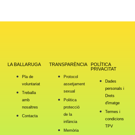
LA BALLARUGA
TRANSPARÈNCIA
POLÍTICA
PRIVACITAT
Pla de
Protocol
Dades
voluntariat
assetjament
personals i
sexual
Treballa
Drets
amb
Politica
d'imatge
nosaltres
protecció
Termes i
de la
Contacta
condicions
infància
TPV
Memòria