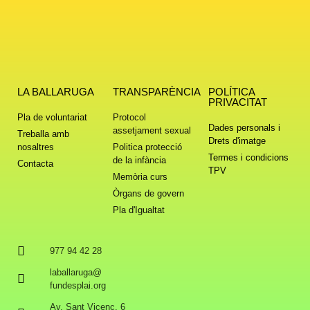
LA BALLARUGA
TRANSPARÈNCIA
POLÍTICA
PRIVACITAT
Pla de voluntariat
Protocol
Dades personals i
assetjament sexual
Treballa amb
Drets d'imatge
nosaltres
Politica protecció
Termes i condicions
de la infància
Contacta
TPV
Memòria curs
Òrgans de govern
Pla d'Igualtat
977 94 42 28
laballaruga@
fundesplai.org
Av. Sant Vicenç, 6