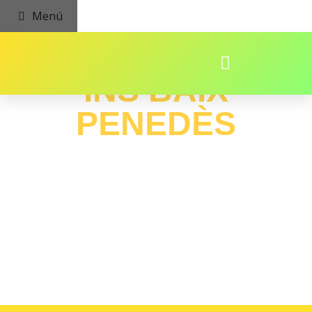
Menú
INS BAIX
PENEDÈS