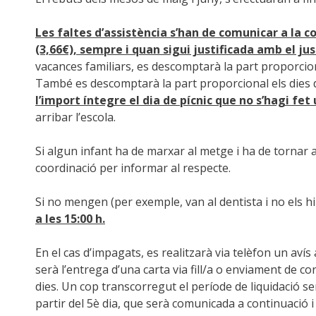
Les faltes d’assistència s’han de comunicar a la 
(3,66€), sempre i quan sigui justificada amb el ju
vacances familiars, es descomptarà la part proporciona
També es descomptarà la part proporcional els dies 
l’import íntegre el dia de pícnic que no s’hagi fet 
arribar l’escola.
Si algun infant ha de marxar al metge i ha de tornar 
coordinació per informar al respecte.
Si no mengen (per exemple, van al dentista i no els 
a les 15:00 h.
En el cas d’impagats, es realitzarà via telèfon un avís 
serà l’entrega d’una carta via fill/a o enviament de 
dies. Un cop transcorregut el període de liquidació se
partir del 5è dia, que serà comunicada a continuació i