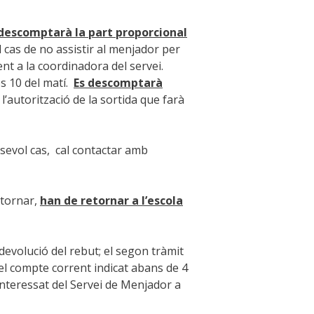
s descomptarà la part proporcional
 cas de no assistir al menjador per
nt a la coordinadora del servei.
s 10 del matí.
Es descomptarà
’autorització de la sortida que farà
lsevol cas, cal contactar amb
 tornar,
han de retornar a l’escola
 devolució del rebut; el segon tràmit
 el compte corrent indicat abans de 4
’interessat del Servei de Menjador a