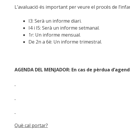
L’avaluació és important per veure el procés de l’infant
I3: Serà un informe diari.
I4 i I5: Serà un informe setmanal.
1r: Un informe mensual.
De 2n a 6è: Un informe trimestral.
AGENDA DEL MENJADOR: En cas de pèrdua d’agenda,
Què cal portar?