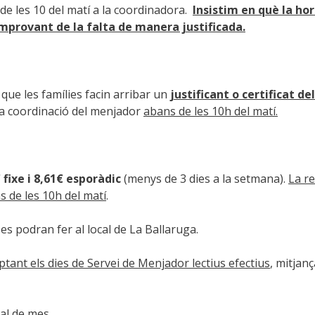
de les 10 del matí a la coordinadora.
Insistim en què la ho
mprovant de la falta de manera justificada.
l que les famílies facin arribar un
justificant o certificat d
a la coordinació del menjador
abans de les 10h del matí.
 fixe i 8,61€ esporàdic
(menys de 3 dies a la setmana).
La re
s de les 10h del matí
.
es podran fer al local de La Ballaruga.
tant els dies de Servei de Menjador lectius efectius
, mitjan
nal de mes.