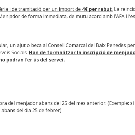
ària i de tramitació per un import de
4€ per rebut
.
La reincid
 Menjador de forma immediata, de mutu acord amb l’AFA i l’es
scolar, un ajut o beca al Consell Comarcal del Baix Penedès p
rveis Socials.
Han de formalitzar la inscripció de menjador
no podran fer ús del servei.
ora del menjador abans del 25 del mes anterior. (Exemple: si v
 abans del dia 25 de febrer)