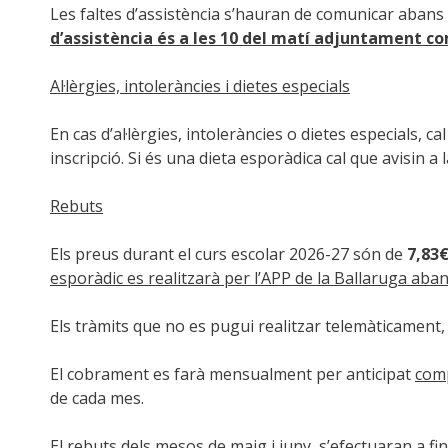
Les faltes d’assistència s’hauran de comunicar abans 
d’assistència és a les 10 del matí adjuntament co
Al·lèrgies, intoleràncies i dietes especials
En cas d’al·lèrgies, intoleràncies o dietes especials, ca
inscripció. Si és una dieta esporàdica cal que avisin 
Rebuts
Els preus durant el curs escolar 2026-27 són de
7,83€
esporàdic es realitzarà per l’APP de la Ballaruga aban
Els tràmits que no es pugui realitzar telemàticament, 
El cobrament es farà mensualment per anticipat
comp
de cada mes.
El rebuts dels mesos de maig i juny, s’efectuaran a fi