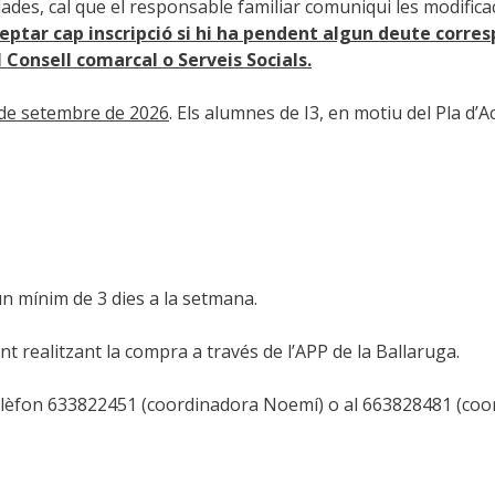
dades, cal que el responsable familiar comuniqui les modificac
eptar cap inscripció si hi ha pendent algun deute corre
 Consell comarcal o Serveis Socials.
8 de setembre de 2026
. Els alumnes de I3, en motiu del Pla d’Ac
un mínim de 3 dies a la setmana.
t realitzant la compra a través de l’APP de la Ballaruga.
 telèfon 633822451 (coordinadora Noemí) o al 663828481 (coor