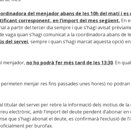
coordinadora del menjador abans de les 10h del matí i e
stificant corresponent, en l’import del mes següent.
En el
l a partir del tercer dia sempre i que s’hagi avisat prèviame
de vaga quan s’hagi comunicat a la coordinadora abans de le
ús del servei
, sempre i quan s’hagi marcat aquesta opció en l
al menjador,
no ho podrà fer més tard de les 13:30
. En qua
hi permeten menjar res fins passades unes hores) no podran
al titular del servei per rebre la informació dels motius de la
correu electrònic, amb l’import del deute pendent d’abonar en
nse que s’hagi abonat el deute, es confirmarà l’exclusió de l
 oficialment per burofax.