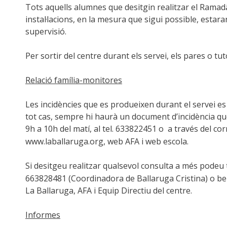
Tots aquells alumnes que desitgin realitzar el Ramadà,
instal·lacions, en la mesura que sigui possible, esta
supervisió.
Per sortir del centre durant els servei, els pares o t
Relació família-monitores
Les incidències que es produeixen durant el servei es
tot cas, sempre hi haurà un document d’incidència qu
9h a 10h del matí, al tel. 633822451 o a través del co
www.laballaruga.org, web AFA i web escola.
Si desitgeu realitzar qualsevol consulta a més podeu
663828481 (Coordinadora de Ballaruga Cristina) o be
La Ballaruga, AFA i Equip Directiu del centre.
Informes