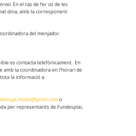
vei. En el cas de fer ús de les
mnat dina, amb la corresponent
a coordinadora del menjador.
sible es contacta telefònicament. En
e amb la coordinadora en l’horari de
tota la informació a
o
allaruga.media@gmail.com
ada per representants de Fundesplai,