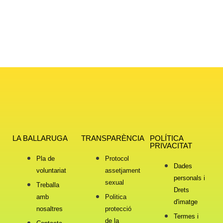
LA BALLARUGA
TRANSPARÈNCIA
POLÍTICA
PRIVACITAT
Pla de
Protocol
Dades
voluntariat
assetjament
personals i
sexual
Treballa
Drets
amb
Politica
d'imatge
nosaltres
protecció
Termes i
de la