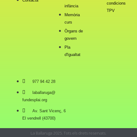
Contacta
condicions
infància
TPV
Memòria
curs
Òrgans de
govern
Pla
d'Igualtat
977 94 42 28
laballaruga@
fundesplai.org
Av. Sant Vicenç, 6
El vendrell (43700)
La Ballaruga 2025. Tots els drets reservats.