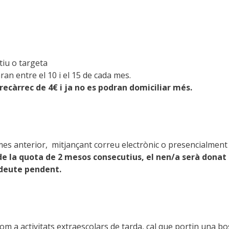
ctiu o targeta
ran entre el 10 i el 15 de cada mes.
 recàrrec de 4€ i ja no es podran domiciliar més.
es anterior, mitjançant correu electrònic o presencialment a
 de la quota de 2 mesos consecutius, el nen/a serà don
l deute pendent.
nal com a activitats extraescolars de tarda, cal que portin un