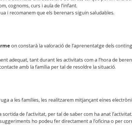
m, cognoms, curs i aula de l’infant.
gua i recomanem que els berenars siguin saludables.
orme
on constarà la valoració de l’aprenentatge dels contingut
t adequat, tant durant les activitats com a l’hora de berenar 
ontacte amb la família per tal de resoldre la situació.
S
ga a les famílies, les realitzarem mitjançant eines electròn
 sortida de l’activitat, per tal de saber com ha anat l’activi
 suggeriments ho podeu fer directament a l’oficina o per corr