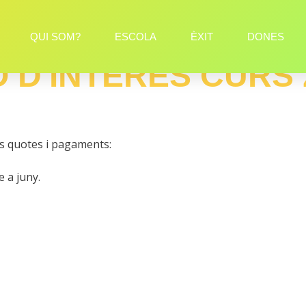
QUI SOM?
ESCOLA
ÈXIT
DONES
 D'INTERÈS CURS 
nts quotes i pagaments:
 a juny.