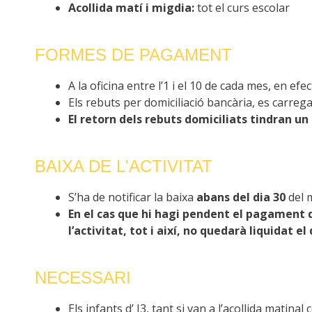
Acollida matí i migdia:
tot el curs escolar
FORMES DE PAGAMENT
A la oficina entre l’1 i el 10 de cada mes, en efe
Els rebuts per domiciliació bancària, es carrega
El retorn dels rebuts domiciliats tindran un
BAIXA DE L'ACTIVITAT
S’ha de notificar la baixa
abans del dia 30
del m
En el cas que hi hagi pendent el pagament
l’activitat, tot i així, no quedarà liquidat e
NECESSARI
Els infants d’ I3, tant si van a l’acollida mati