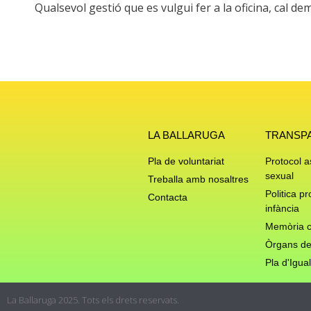
Qualsevol gestió que es vulgui fer a la oficina, cal d
LA BALLARUGA
TRANSP
Pla de voluntariat
Protocol 
sexual
Treballa amb nosaltres
Politica pr
Contacta
infància
Memòria c
Òrgans de
Pla d'Igual
La Ballaruga 2025. Tots els drets reservats.