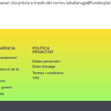
emanar cita prèvia a través del correu laballaruga@fundesplai
ARÈNCIA
POLÍTICA
PRIVACITAT
assetjament
Dades personals i
Drets d'imatge
otecció de la
Termes i condicions
TPV
urs
 govern
tat
Privacy & Cookies Policy