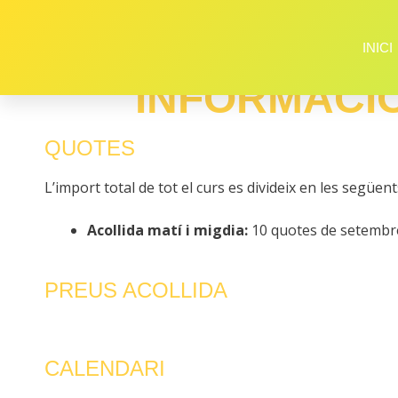
INICI
INFORMACIÓ
QUOTES
L’import total de tot el curs es divideix en les següe
Acollida matí i migdia:
10 quotes de setembre
PREUS ACOLLIDA
CALENDARI