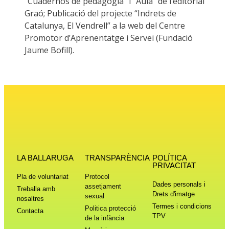
“Cuadernos de pedagogia” i “Aula” de l’editorial
Graó; Publicació del projecte “Indrets de
Catalunya, El Vendrell” a la web del Centre
Promotor d’Aprenentatge i Servei (Fundació
Jaume Bofill).
LA BALLARUGA
TRANSPARÈNCIA
POLÍTICA
PRIVACITAT
Pla de voluntariat
Protocol
Dades personals i
assetjament
Treballa amb
Drets d'imatge
sexual
nosaltres
Termes i condicions
Politica protecció
Contacta
TPV
de la infància