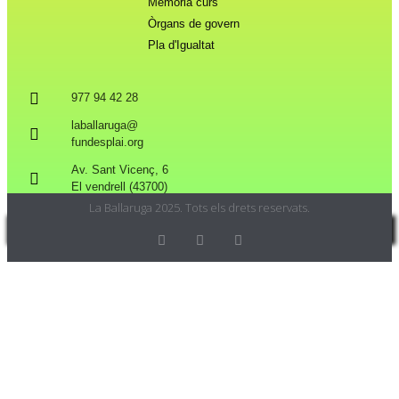
Memòria curs
Òrgans de govern
Pla d'Igualtat
977 94 42 28
laballaruga@
fundesplai.org
Av. Sant Vicenç, 6
El vendrell (43700)
La Ballaruga 2025. Tots els drets reservats.
Privacy & Cookies Policy