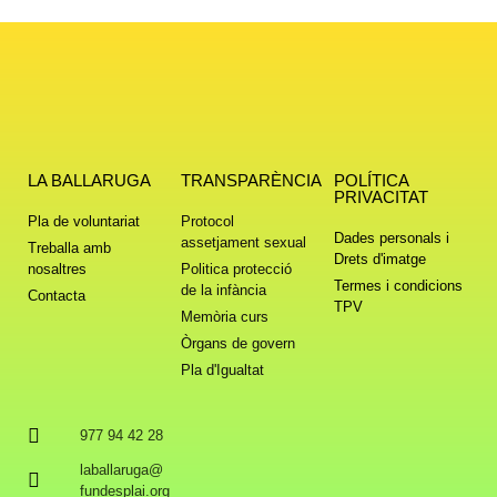
LA BALLARUGA
TRANSPARÈNCIA
POLÍTICA
PRIVACITAT
Pla de voluntariat
Protocol
Dades personals i
assetjament sexual
Treballa amb
Drets d'imatge
nosaltres
Politica protecció
Termes i condicions
de la infància
Contacta
TPV
Memòria curs
Òrgans de govern
Pla d'Igualtat
977 94 42 28
laballaruga@
fundesplai.org