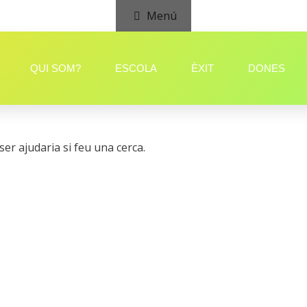
Menú
QUI SOM?
ESCOLA
ÈXIT
DONES
er ajudaria si feu una cerca.