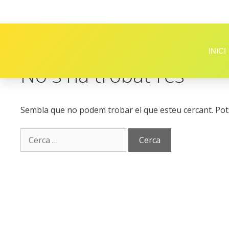
INICI
No s'ha trobat res
Sembla que no podem trobar el que esteu cercant. Pots