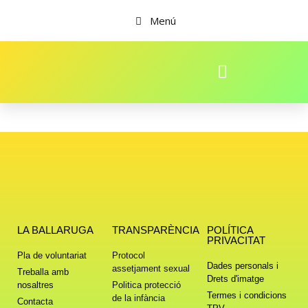
Menú
LA BALLARUGA
TRANSPARÈNCIA
POLÍTICA
PRIVACITAT
Pla de voluntariat
Protocol
Dades personals i
assetjament sexual
Treballa amb
Drets d'imatge
nosaltres
Politica protecció
Termes i condicions
de la infància
Contacta