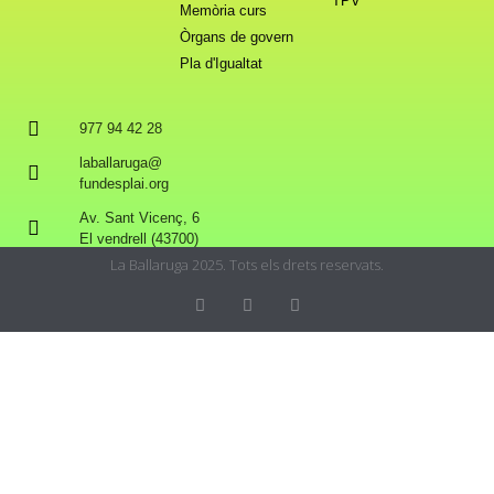
TPV
Memòria curs
Òrgans de govern
Pla d'Igualtat
977 94 42 28
laballaruga@
fundesplai.org
Av. Sant Vicenç, 6
El vendrell (43700)
La Ballaruga 2025. Tots els drets reservats.
Privacy & Cookies Policy