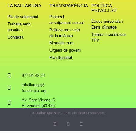
LA BALLARUGA
TRANSPARÈNCIA
POLÍTICA
PRIVACITAT
Pla de voluntariat
Protocol
Dades personals i
assetjament sexual
Treballa amb
Drets d'imatge
nosaltres
Politica protecció
Termes i condicions
de la infància
Contacta
TPV
Memòria curs
Òrgans de govern
Pla d'Igualtat
977 94 42 28
laballaruga@
fundesplai.org
Av. Sant Vicenç, 6
El vendrell (43700)
La Ballaruga 2025. Tots els drets reservats.
Privacy & Cookies Policy