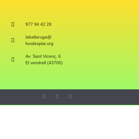
977 94 42 28
laballaruga@
fundesplai.org
Av. Sant Vicenç, 6
El vendrell (43700)