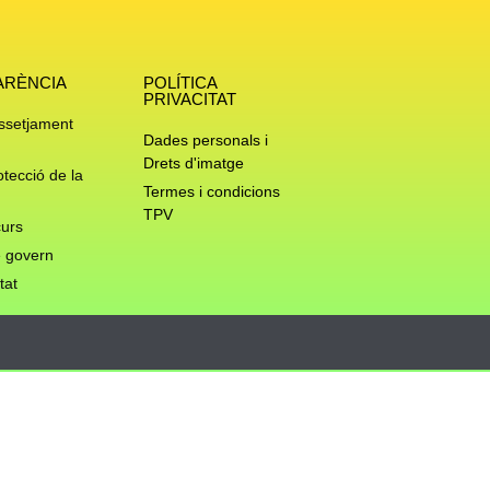
ARÈNCIA
POLÍTICA
PRIVACITAT
assetjament
Dades personals i
Drets d'imatge
otecció de la
Termes i condicions
TPV
urs
 govern
tat
Privacy & Cookies Policy