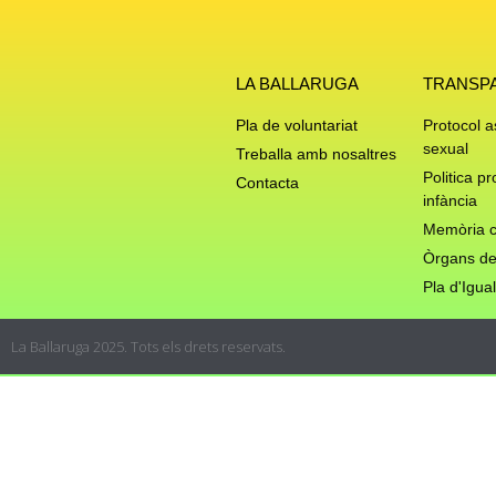
LA BALLARUGA
TRANSP
Pla de voluntariat
Protocol 
sexual
Treballa amb nosaltres
Politica pr
Contacta
infància
Memòria c
Òrgans de
Pla d'Igual
La Ballaruga 2025. Tots els drets reservats.