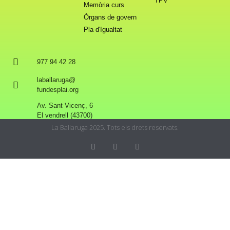
TPV
Memòria curs
Òrgans de govern
Pla d'Igualtat
977 94 42 28
laballaruga@
fundesplai.org
Av. Sant Vicenç, 6
El vendrell (43700)
La Ballaruga 2025. Tots els drets reservats.
Privacy & Cookies Policy