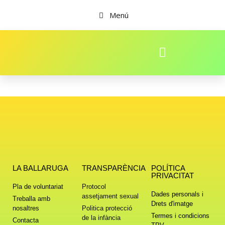
Menú
LA BALLARUGA
TRANSPARÈNCIA
POLÍTICA
PRIVACITAT
Pla de voluntariat
Protocol
Dades personals i
assetjament sexual
Treballa amb
Drets d'imatge
nosaltres
Politica protecció
Termes i condicions
de la infància
Contacta