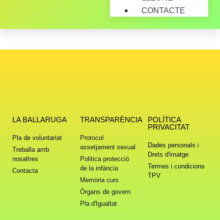
CONTACTE
LA BALLARUGA
TRANSPARÈNCIA
POLÍTICA
PRIVACITAT
Pla de voluntariat
Protocol
Dades personals i
assetjament sexual
Treballa amb
Drets d'imatge
nosaltres
Politica protecció
Termes i condicions
de la infància
Contacta
TPV
Memòria curs
Òrgans de govern
Pla d'Igualtat