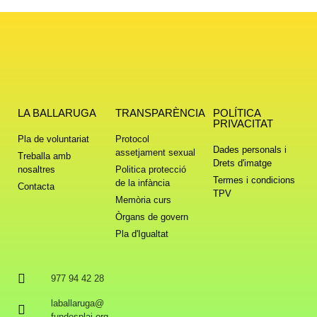
LA BALLARUGA
TRANSPARÈNCIA
POLÍTICA
PRIVACITAT
Pla de voluntariat
Protocol
Dades personals i
assetjament sexual
Treballa amb
Drets d'imatge
nosaltres
Politica protecció
Termes i condicions
de la infància
Contacta
TPV
Memòria curs
Òrgans de govern
Pla d'Igualtat
977 94 42 28
laballaruga@
fundesplai.org